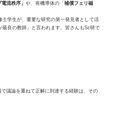
プ電流秩序」
や、有機導体の「
補償フェリ磁
修士学生が、重要な研究の第一発見者として活
が最良の教師」と言われます。皆さんもSc研で
員で議論を重ねて正解に到達する経験は、その