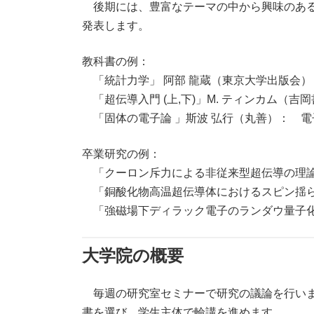
後期には、豊富なテーマの中から興味のある
発表します。
教科書の例：
「統計力学」 阿部 龍蔵（東京大学出版会
「超伝導入門 (上,下)」M. ティンカム（吉
「固体の電子論 」斯波 弘行（丸善）： 電
卒業研究の例：
「クーロン斥力による非従来型超伝導の理
「銅酸化物高温超伝導体におけるスピン揺
「強磁場下ディラック電子のランダウ量子
大学院の概要
毎週の研究室セミナーで研究の議論を行います
書を選び、学生主体で輪講を進めます。