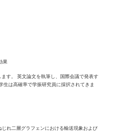
効果
ます。 英文論文を執筆し、国際会議で発表す
の学生は高確率で学振研究員に採択されてきま
ilayer nickelate（ねじれ二層グラフェンにおける輸送現象および