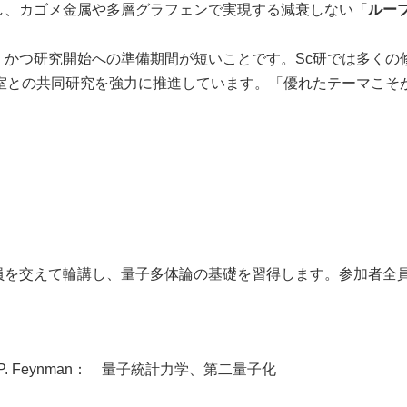
し、カゴメ金属や多層グラフェンで実現する減衰しない「
ルー
かつ研究開始への準備期間が短いことです。Sc研では多くの
室との共同研究を強力に推進しています。「優れたテーマこそ
。
を交えて輪講し、量子多体論の基礎を習得します。参加者全
tures”, R.P. Feynman： 量子統計力学、第二量子化