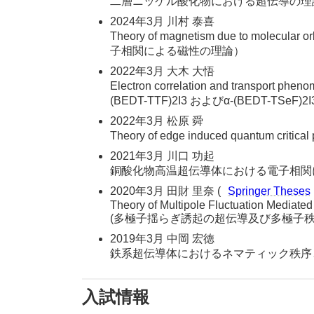
二層ニッケル酸化物における超伝導の理
2024年3月 川村 泰喜
Theory of magnetism due to molecul
子相関による磁性の理論）
2022年3月 大木 大悟
Electron correlation and transport 
(BEDT-TTF)2I3 およびα-(BEDT-T
2022年3月 松原 舜
Theory of edge induced quantum
2021年3月 川口 功起
銅酸化物高温超伝導体における電子相関
2020年3月 田財 里奈 (
Springer Theses
Theory of Multipole Fluctuation Mediate
(多極子揺らぎ誘起の超伝導及び多極子
2019年3月 中岡 宏徳
鉄系超伝導体におけるネマティック秩序
入試情報