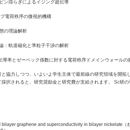
ピン揺らぎによるイジング超伝導
イプ電荷秩序の微視的機構
態の理論解析
論：軌道磁化と準粒子干渉の解析
おける電気伝導率とゼーベック係数に対する電荷秩序ドメインウォールの
と協力しつつ、いよいよ学生主体で最前線の研究領域を開拓し
採択されると、研究奨励金と研究費が支給されます。 Sc研
twisted bilayer graphene and superconductivity in b