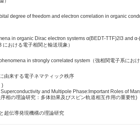
論）
ar orbital degree of freedom and electron correlation
phenomena in organic Dirac electron systems α(BEDT-TTF
SeF)2I3 における電子相関と輸送現象）
 critical phenomena in strongly correlated syste
に由来する電子ネマティック秩序
)
d Superconductivity and Multipole Phase:Important Roles of Man
秩序相の理論研究：多体効果及びスピン軌道相互作用の重要性)
と超伝導発現機構の理論研究