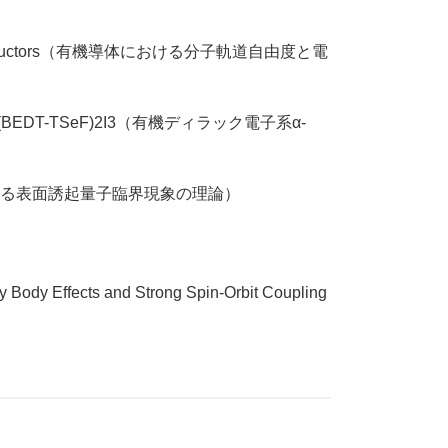
 in organic conductors（有機導体における分子軌道自由度と電
)2I3 and α-(BEDT-TSeF)2I3（有機ディラック電子系α-
m（強相関電子系における表面誘起量子臨界現象の理論）
y Body Effects and Strong Spin-Orbit Coupling