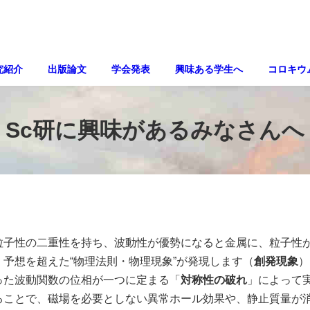
究紹介
出版論文
学会発表
興味ある学生へ
コロキウ
Sc研に興味があるみなさんへ
子性の二重性を持ち、波動性が優勢になると金属に、粒子性
、予想を超えた“物理法則・物理現象”が発現します（
創発現象
）
った波動関数の位相が一つに定まる「
対称性の破れ
」によって
ることで、磁場を必要としない異常ホール効果や、静止質量が消失