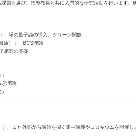
課題を選び、指導教員と共に入門的な研究活動を行います。
）： 場の量子論の導入、グリーン関数
岡書店）： BCS理論
子相関の基礎
論」
らぎ理論」
化」
。 また外部から講師を招く集中講義やコロキウムを開催しま