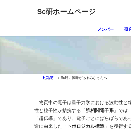
コ
ナ
ン
ビ
Sc研ホームページ
テ
ゲ
ン
ー
ツ
シ
メンバー
研
へ
ョ
ス
ン
キ
に
ッ
移
プ
動
HOME
Sc研に興味があるみなさんへ
物質中の電子は量子力学における波動性と粒
性と粒子性が拮抗する「
強相関電子系
」では
「超伝導」であり、電子ごとにばらばらであ
造に由来した「
トポロジカル構造
」を獲得す