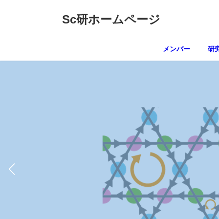
コ
ナ
ン
ビ
Sc研ホームページ
テ
ゲ
ン
ー
ツ
シ
メンバー
研
へ
ョ
ス
ン
キ
に
ッ
移
プ
動