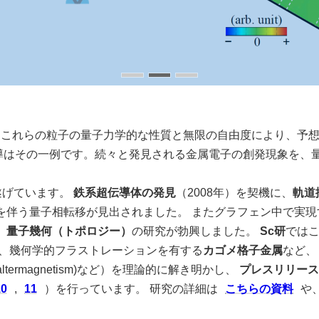
これらの粒子の量子力学的な性質と無限の自由度により、予想を
導はその一例です。続々と発見される金属電子の創発現象を、
遂げています。
鉄系超伝導体の発見
（2008年）を契機に、
軌道
伴う量子相転移が見出されました。 またグラフェン中で実現す
、
量子幾何（トポロジー）
の研究が勃興しました。
Sc研
では
は、幾何学的フラストレーションを有する
カゴメ格子金属
など、
ermagnetism)など）を理論的に解き明かし、
プレスリリース
10
,
11
）を行っています。 研究の詳細は
こちらの資料
や