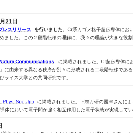
）
月21日
プレスリリース
を行いました
。Cr系カゴメ格子超伝導体にお
めました。この２段階転移の理解に、我々の理論が大きな役割
Nature Communications
に掲載されました。Cr超伝導体に
」に由来する異なる秩序が別々に形成される二段階転移である
びライス大学との共同研究です。
J. Phys. Soc. Jpn
に掲載されました。下志万研の國津さんによ
伝導体において電子間が強く相互作用した電子状態が実現して
日