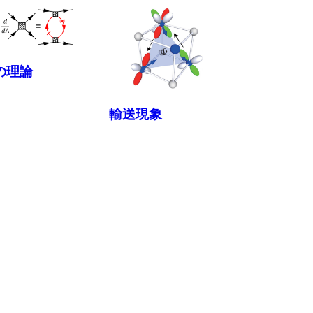
の理論
輸送現象