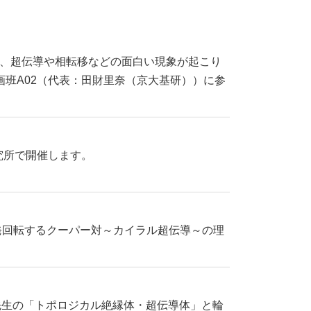
、超伝導や相転移などの面白い現象が起こり
班A02（代表：田財里奈（京大基研））に参
礎物理研究所で開催します。
発回転するクーパー対～カイラル超伝導～の理
先生の「トポロジカル絶縁体・超伝導体」と輪