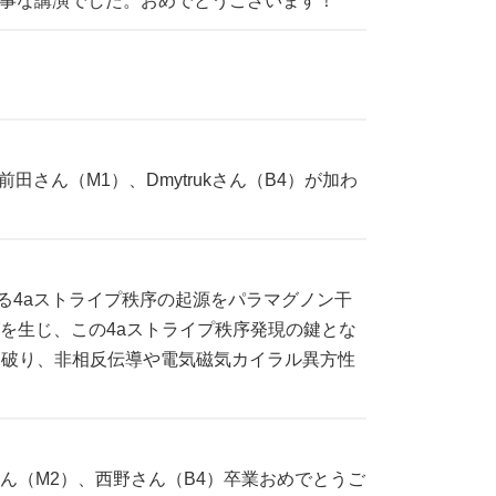
事な講演でした。おめでとうございます！
田さん（M1）、Dmytrukさん（B4）が加わ
る4aストライプ秩序の起源をパラマグノン干
グを生じ、この4aストライプ秩序発現の鍵とな
を破り、非相反伝導や電気磁気カイラル異方性
さん（M2）、西野さん（B4）卒業おめでとうご