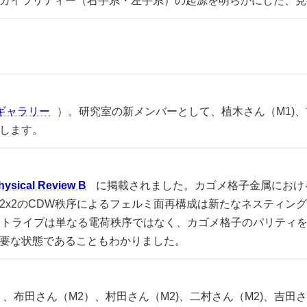
カイラリティー（右手系・左手系）の起源を明らかにした、見
ギャラリー
）。研究室の新メンバーとして、植木さん（M1)、前
します。
hysical Review B
に掲載されました。カゴメ格子金属におけ
2x2のCDW秩序によるフェルミ面再構成は新たなネスティン
ストライプは単なる電荷秩序ではなく、カゴメ格子のパリティ
要な状態であることもわかりました。
、布田さん（M2）、村田さん（M2)、二村さん（M2)、吉田