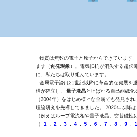
物質は無数の電子と原子からできています。
ます（
創発現象
）。電気抵抗が消失する超伝
に、私たちは取り組んでいます。
金属電子論は21世紀以降に革命的な発展を
構が確立し、
量子液晶
と呼ばれる自己組織化を
（2004年）をはじめ様々な金属でも発見され
理論研究を先導してきました。 2020年以降
（例えばループ電流相や量子液晶、交替磁性(alt
（
1
,
2
,
3
,
4
,
5
,
6
,
7
,
8
,
9
,