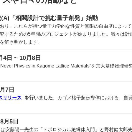
(A)「相関設計で挑む量子創発」始動
おり、これらが持つ量子力学的な性質と無限の自由度によって
究するための5年間のプロジェクトが始まりました。我々は計画
を解き明かします。
月4日 ~ 10月8日
l Physics in Kagome Lattice Materials”を京大基
月7日
スリリース
を行いました
。カゴメ格子超伝導体における、自
8月5日
年は安藤陽一先生の「トポロジカル絶縁体入門」と野村健太郎