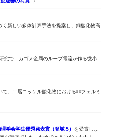
歓迎会の写真
）
程式に基づく新しい多体計算手法を提案し、銅酸化物高
共同研究で、カゴメ金属のループ電流が作る微小
いて、二層ニッケル酸化物における非フェルミ
物理学会学生優秀発表賞（領域８)
を受賞しま